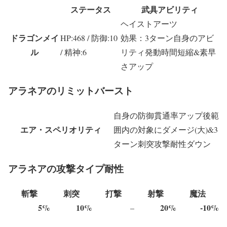
ステータス
武具アビリティ
ヘイストアーツ
ドラゴンメイ
HP:468 / 防御:10
効果：3ターン自身のアビ
ル
/ 精神:6
リティ発動時間短縮&素早
さアップ
アラネアのリミットバースト
自身の防御貫通率アップ後範
エア・スペリオリティ
囲内の対象にダメージ(大)&3
ターン刺突攻撃耐性ダウン
アラネアの攻撃タイプ耐性
斬撃
刺突
打撃
射撃
魔法
5%
10%
20%
-10%
–