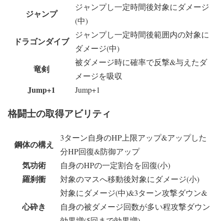
ジャンプし一定時間後対象にダメージ
ジャンプ
(中)
ジャンプし一定時間後範囲内の対象に
ドラゴンダイブ
ダメージ(中)
被ダメージ時に確率で反撃&与えたダ
竜剣
メージを吸収
Jump+1
Jump+1
格闘士の取得アビリティ
3ターン自身のHP上限アップ&アップした
鋼体の構え
分HP回復&防御アップ
気功術
自身のHPの一定割合を回復(小)
羅刹衝
対象のマスへ移動後対象にダメージ(小)
対象にダメージ(中)&3ターン攻撃ダウン&
心砕き
自身の被ダメージ回数が多い程攻撃ダウン
効果増(5回まで効果増)