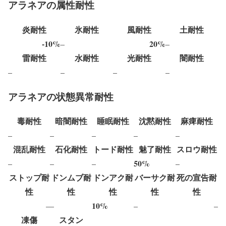
アラネアの属性耐性
炎耐性
氷耐性
風耐性
土耐性
-10%
20%
–
–
雷耐性
水耐性
光耐性
闇耐性
–
–
–
–
アラネアの状態異常耐性
毒耐性
暗闇耐性
睡眠耐性
沈黙耐性
麻痺耐性
–
–
–
–
–
混乱耐性
石化耐性
トード耐性
魅了耐性
スロウ耐性
50%
–
–
–
–
ストップ耐
ドンムブ耐
ドンアク耐
バーサク耐
死の宣告耐
性
性
性
性
性
10%
–
–
–
–
凍傷
スタン