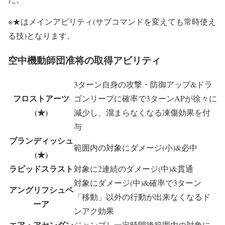
※★はメインアビリティ(サブコマンドを変えても常時使え
る技)となります。
空中機動師団准将の取得アビリティ
3ターン自身の攻撃・防御アップ&ドラ
フロストアーツ
ゴンリープに確率で3ターンAPが徐々に
(★)
減少し、溜まらなくなる凍傷効果を付
与
ブランディッシュ
範囲内の対象にダメージ(小)&必中
(★)
ラピッドスラスト
対象に2連続のダメージ(中)&貫通
対象にダメージ(中)&確率で3ターン
アングリフシュペ
「移動」以外の行動が出来なくなるド
ーア
ンアク効果
エア・アセンダン
ジャンプし一定時間後範囲内の対象に