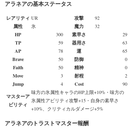
アラネアの基本ステータス
レアリティ
攻撃
UR
92
属性
魔力
氷
32
HP
素早さ
300
29
TP
器用さ
59
63
AP
運
78
65
Brave
防御
50
0
Faith
精神
50
0
Move
射程
3
2
Jump
Cost
4
90
味方の氷属性キャラのHP上限+10%・味方の
マスターア
氷属性アビリティ攻撃+15・自身の素早さ
ビリティ
+10%、クリティカルダメージ+5%
アラネアのトラストマスター報酬