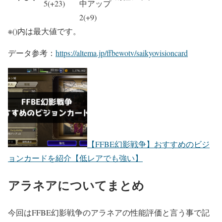
5(+23)
中アップ
2(+9)
※()内は最大値です。
データ参考：
https://altema.jp/ffbewotv/saikyovisioncard
【FFBE幻影戦争】おすすめのビジ
ョンカードを紹介【低レアでも強い】
アラネアについてまとめ
今回はFFBE幻影戦争のアラネアの性能評価と言う事で記