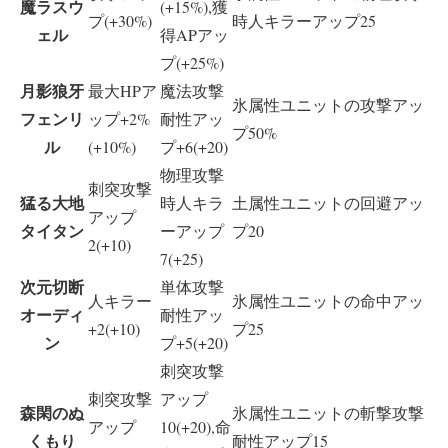
魔ラスウ
(+15%),獲
プ(+30%)
時人キラーアップ25
ェル
得APアッ
プ(+25%)
月影狼牙
最大HPア
魔法攻撃
氷属性ユニットの攻撃アッ
フェンリ
ップ+2%
耐性アッ
プ50%
ル
(+10%)
プ+6(+20)
物理攻撃
刺突攻撃
猛る大地
時人キラ
土属性ユニットの回避アッ
アップ
タイタン
ーアップ
プ20
2(+10)
7(+25)
次元切断
単体攻撃
人キラー
氷属性ユニットの命中アッ
オーディ
耐性アッ
+2(+10)
プ25
ン
プ+5(+20)
刺突攻撃
刺突攻撃
アップ
森閑のぬ
氷属性ユニットの斬撃攻撃
アップ
10(+20),命
くもり
耐性アップ15