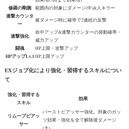
修羅の剛腕
範囲内の対象にダメージ(中)&人キラー
連撃カウンタ
被ダメージ時に確率で2連続の反撃
ー
命中アップ&連撃カウンターの発動確率・
連撃強化
威力アップ
闘魂
HP上限・攻撃アップ
HPアップLv.1
HP上限アップ
EXジョブ化により強化・習得するスキルについ
て
強化・習得する
効果
スキル
バーストピアッサー強化。対象のガッ
リムーブピアッ
ツ効果・強化を全て解除後ダメージ
サー
(大)