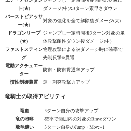
ト(★)
ダメージ(中)&3ターン素早さダウン
バーストピアッサ
対象の強化を全て解除後ダメージ(大)
ー(★)
ドラゴンリープ
ジャンプし一定時間後3ターン対象の単
(★)
体攻撃耐性ダウン後ダメージ(中)
ファストスティン
物理攻撃による被ダメージ時に確率で
グ
先制反撃&貫通
電動アクチュエー
防御・防御貫通率アップ
ター
慣性制御装置
運・刺突攻撃力アップ
竜騎士の取得アビリティ
竜血
3ターン自身の攻撃アップ
竜の咆哮
確率で範囲内の対象のBraveダウン
飛竜纏い
3ターン自身のJump・Move+1