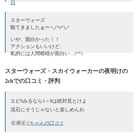
日
スターウォーズ
観てきましたぁ〜＼(^o^)／
いや、面白かった！！
アクションもいいけど、
私的には人間模様が面白い…(^^)
観ていない方は、
スターウォーズ・スカイウォーカーの夜明けの
是非全エピソード観てから
映画館に行ってくださいね♫
2chでの口コミ・評判
ネタバレ含む感想は
もうしばらく経ってから
エピ9みるなら1～8は絶対見とけよ
したいと思います…☆
pic.twitter.com/5bAvLKVu0u
流石にそうじゃないと楽しめんわ
— 77777SEA (@77777SEA)
2019年12月20日
引用元:
2ちゃんの口コミ