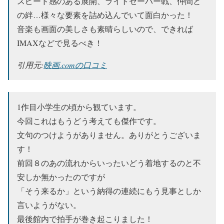
スピード感のある展開、ライトセーバー戦、仲間と
の絆…様々な要素を詰め込んでいて面白かった！
音楽も画面の美しさも素晴らしいので、できれば
IMAXなどで見るべき！
引用元:
映画.comの口コミ
1作目小学生の頃から観ています。
今回これはもうどう考えても傑作です。
文句のつけようがありません。ありがとうございま
す！
前回８のあの流れからいったいどう着地するのと不
安しか無かったのですが
「そう来るか」という納得の連続にもう見事としか
言いようがない。
最後館内で拍手が巻き起こりました！