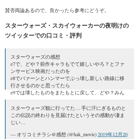
賛否両論あるので、良かったら参考にどうぞ。
スターウォーズ・スカイウォーカーの夜明けの
ツイッターでの口コミ・評判
スターウォーズの感想
e7で、どや？前作キャラもでて嬉しいやろ？とファ
ンサービス映画だったのを
e8でバァーンとハンマーでぶっ壊し新しい路線に移
行させるのかと思ってたら
e9では壊したものをまたもとに戻して、どや？みん
な出てきてファン大喜びの大団円やろ？ってした感
スターウォーズ観に行ってた… 手に汗にぎるものと
大満足
この伝説の終わりを見届けたというその感動が凄ま
じい…
— 動画視聴メモ (@mamiamove)
2019年12月20日
— オリコミチラシ@感想 (@hak_movie)
2019年12月20