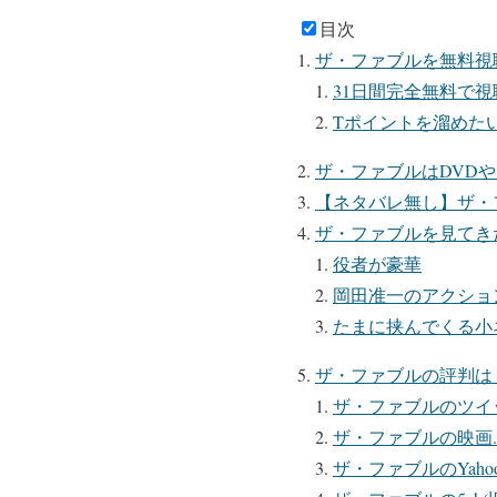
目次
ザ・ファブルを無料視
31日間完全無料で視聴
Tポイントを溜めたいな
ザ・ファブルはDVD
【ネタバレ無し】ザ・
ザ・ファブルを見てき
役者が豪華
岡田准一のアクショ
たまに挟んでくる小
ザ・ファブルの評判は
ザ・ファブルのツイ
ザ・ファブルの映画.
ザ・ファブルのYah