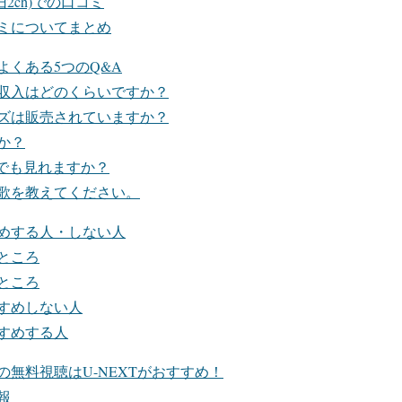
旧2ch)での口コミ
ミについてまとめ
よくある5つのQ&A
収入はどのくらいですか？
ズは販売されていますか？
か？
otionでも見れますか？
歌を教えてください。
めする人・しない人
ところ
ところ
すめしない人
すめする人
無料視聴はU-NEXTがおすすめ！
報