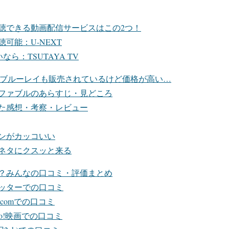
聴できる動画配信サービスはこの2つ！
可能：U-NEXT
ら：TSUTAYA TV
やブルーレイも販売されているけど価格が高い…
ファブルのあらすじ・見どころ
た感想・考察・レビュー
ンがカッコいい
ネタにクスッと来る
？みんなの口コミ・評価まとめ
ッターでの口コミ
comでの口コミ
oo!映画での口コミ