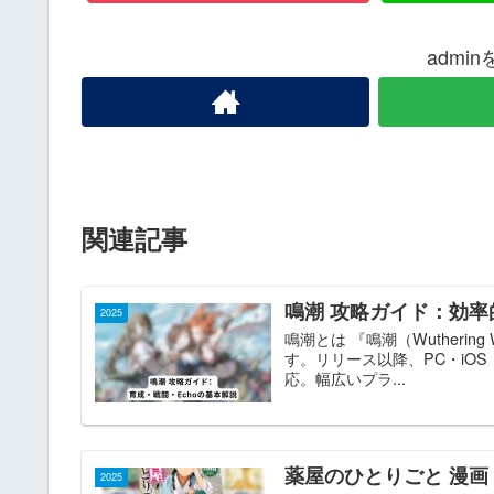
admi
関連記事
鳴潮 攻略ガイド：効
2025
鳴潮とは 『鳴潮（Wutherin
す。リリース以降、PC・iOS・An
応。幅広いプラ...
薬屋のひとりごと 漫画
2025