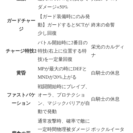
ダメージ+50%
【ガード装備時にのみ発
ガードチャー
動】ガードするとSCTが
終末の命誓
ジ
少し回復
バトル開始時に2番目の
栄光のカルディ
チャージ特技2
特技(右上に位置する特
ナ
技)を一定量回復
MPが最大の時にDEFと
黄昏
白騎士の休息
MNDが20%上がる
戦闘開始時にブレイブ、
ファストバケ
オーラ、プロテクショ
白騎士の休息
ーション
ン、マジックバリアが自
動で発動
通常攻撃時、確率で敵に
一定時間物理被ダメージ
ポックルイータ