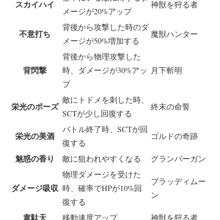
スカイハイ
神獣を狩る者
メージが20%アップ
背後から攻撃した時のダ
不意打ち
魔獣ハンター
メージが50%増加する
背後から物理攻撃した
背閃撃
時、ダメージが30%アッ
月下斬明
プ
敵にトドメを刺した時、
栄光のポーズ
終末の命誓
SCTが少し回復する
バトル終了時、SCTが回
栄光の美酒
ゴルドの奇跡
復する
魅惑の香り
敵に狙われやすくなる
グランバーガン
物理ダメージを受けた
ブラッディムー
ダメージ吸収
時、確率でHPが10%回
ン
復する
韋駄天
移動速度アップ
神獣を狩る者