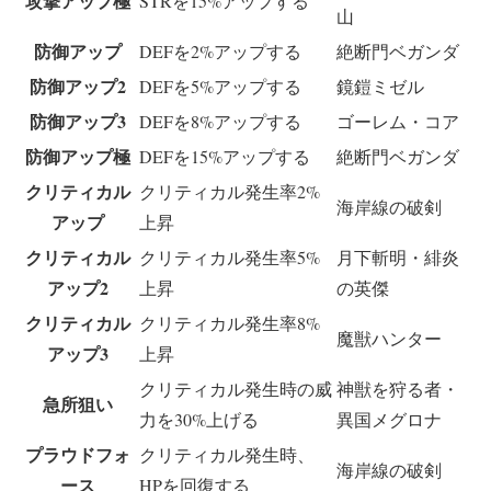
攻撃アップ極
STRを15%アップする
山
防御アップ
DEFを2%アップする
絶断門ベガンダ
防御アップ2
DEFを5%アップする
鏡鎧ミゼル
防御アップ3
DEFを8%アップする
ゴーレム・コア
防御アップ極
DEFを15%アップする
絶断門ベガンダ
クリティカル
クリティカル発生率2%
海岸線の破剣
アップ
上昇
クリティカル
クリティカル発生率5%
月下斬明・緋炎
アップ2
上昇
の英傑
クリティカル
クリティカル発生率8%
魔獣ハンター
アップ3
上昇
クリティカル発生時の威
神獣を狩る者・
急所狙い
力を30%上げる
異国メグロナ
プラウドフォ
クリティカル発生時、
海岸線の破剣
ース
HPを回復する