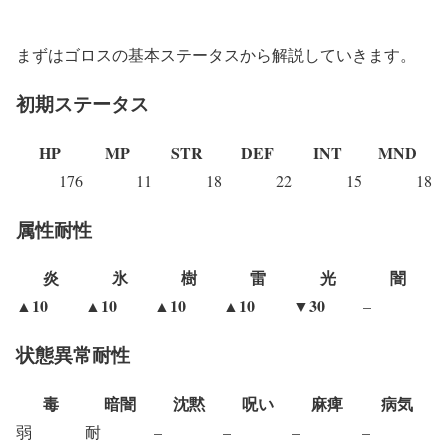
まずはゴロスの基本ステータスから解説していきます。
初期ステータス
HP
MP
STR
DEF
INT
MND
176
11
18
22
15
18
属性耐性
炎
氷
樹
雷
光
闇
▲10
▲10
▲10
▲10
▼30
–
状態異常耐性
毒
暗闇
沈黙
呪い
麻痺
病気
弱
耐
–
–
–
–