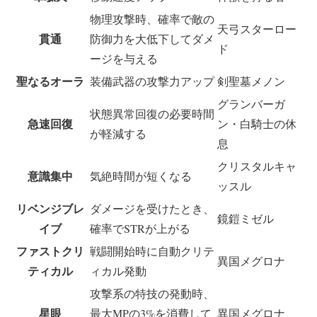
物理攻撃時、確率で敵の
天弓スターロー
貫通
防御力を大低下してダメ
ド
ージを与える
聖なるオーラ
装備武器の攻撃力アップ
剣聖墓メノン
グランバーガ
状態異常回復の必要時間
急速回復
ン・白騎士の休
が軽減する
息
クリスタルキャ
意識集中
気絶時間が短くなる
ッスル
リベンジブレ
ダメージを受けたとき、
鏡鎧ミゼル
イブ
確率でSTRが上がる
ファストクリ
戦闘開始時に自動クリテ
異国メグロナ
ティカル
ィカル発動
攻撃系の特技の発動時、
星眼
最大MPの3%を消費して
異国メグロナ