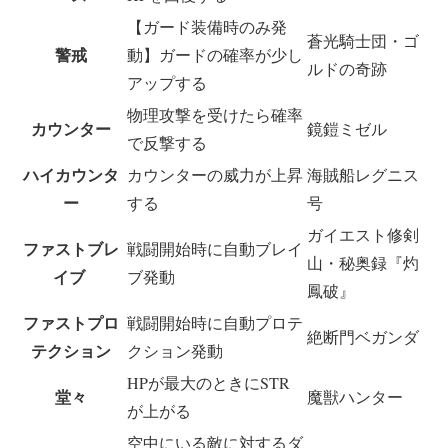
【ガード装備時のみ発
蒼光騎士団・ゴ
警戒
動】ガードの確率が少し
ルドの奇跡
アップする
物理攻撃を受けたら確率
カウンター
鏡鎧ミゼル
で反撃する
ハイカウンタ
カウンターの威力が上昇
海賊船レグニス
ー
する
号
ガイエスト修剣
ファストブレ
戦闘開始時に自動ブレイ
山・秘奥録『灼
イブ
ブ発動
鳳破』
ファストプロ
戦闘開始時に自動プロテ
絶断門ベガンダ
テクション
クション発動
HPが最大のときにSTR
堂々
魔獣ハンター
が上がる
空中にいる敵に対するダ