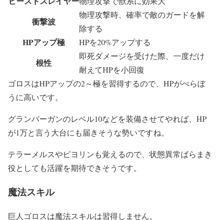
ビーストスレイヤー
物理攻撃で獣系に効果大
物理攻撃時、確率で敵のガードを解
衝撃波
除する
HPアップ極
HPを20%アップする
即死ダメージを受けた際、一度だけ
根性
耐えてHPを小回復
ゴロスはHPアップの2～極を習得するので、HPがべらぼ
うに高いです。
グランバーガンのレベル10などを装備させてやれば、HP
が1万と言う大台にも届きそうな勢いですね。
テラーメルスやピヨリンも覚えるので、状態異常ばらまき
役としても活躍を期待できそうです。
魔法スキル
巨人ゴロスは魔法スキルは習得しません。