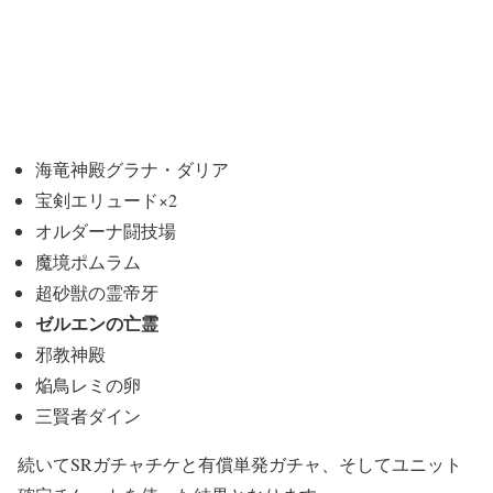
海竜神殿グラナ・ダリア
宝剣エリュード×2
オルダーナ闘技場
魔境ポムラム
超砂獣の霊帝牙
ゼルエンの亡霊
邪教神殿
焔鳥レミの卵
三賢者ダイン
続いてSRガチャチケと有償単発ガチャ、そしてユニット