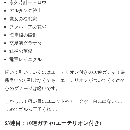
永久時計デ＝ロウ
アルダンの戦士
魔女の棲む家
ファルニアの花×2
海岸線の破剣
交易港グラナダ
緋炎の英傑
竜宝レイニクル
続いて引いていくのはエーテリオン付きの10連ガチャ！最
悪良いのが引けなくても、エーテリオンがついてくるので
心のダメージは軽いです。
しかし…！狙い目のユニットやアークが一向に出ない…。
せめてゴルム王子くれ…。
53連目：10連ガチャ(エーテリオン付き)