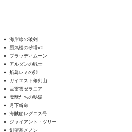
海岸線の破剣
蜃気楼の砂塔×2
ブラッディムーン
アルダンの戦士
焔鳥レミの卵
ガイエスト修剣山
巨雷雲ゼラニア
魔獣たちの秘湯
月下斬命
海賊船レグニス号
ジャイアント・ツリー
剣聖墓メノン