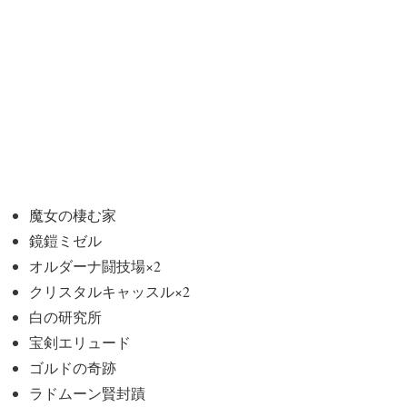
魔女の棲む家
鏡鎧ミゼル
オルダーナ闘技場×2
クリスタルキャッスル×2
白の研究所
宝剣エリュード
ゴルドの奇跡
ラドムーン賢封蹟