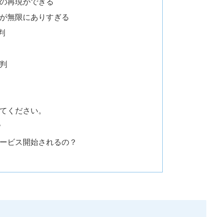
面の再現ができる
性が無限にありすぎる
判
評判
えてください。
？
サービス開始されるの？