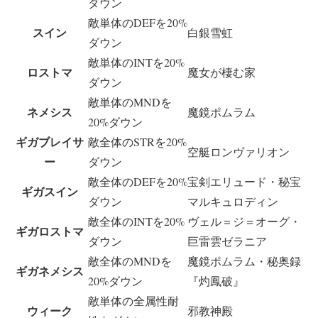
ダウン
敵単体のDEFを20%
スイン
白銀雪虹
ダウン
敵単体のINTを20%
ロストマ
魔女が棲む家
ダウン
敵単体のMNDを
ネメシス
魔鏡ポムラム
20%ダウン
ギガブレイサ
敵全体のSTRを20%
空艇ロンヴァリオン
ー
ダウン
敵全体のDEFを20%
宝剣エリュード・秘宝
ギガスイン
ダウン
マルキュロディン
敵全体のINTを20%
ヴェル＝ジ＝オーグ・
ギガロストマ
ダウン
巨雷雲ゼラニア
敵全体のMNDを
魔鏡ポムラム・秘奥録
ギガネメシス
20%ダウン
『灼鳳破』
敵単体の全属性耐
ウィーク
邪教神殿