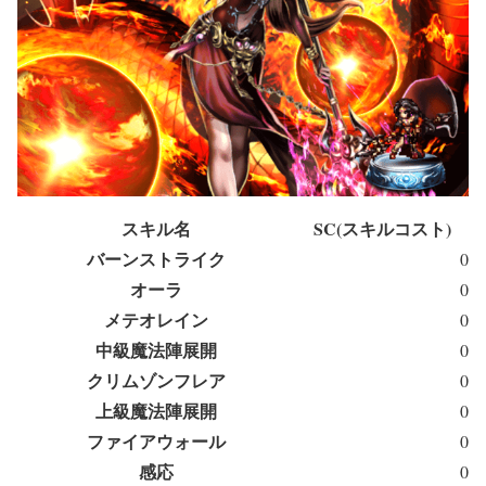
スキル名
SC(スキルコスト)
バーンストライク
0
オーラ
0
メテオレイン
0
中級魔法陣展開
0
クリムゾンフレア
0
上級魔法陣展開
0
ファイアウォール
0
感応
0