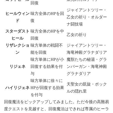
回復
ジャイアントツリー・
ヒールウィン
味方全体のHPを回
乙女の祈り・オルダー
ド
復
ナ闘技場
スターダスト
味方全体のHPを中
乙女の祈り
ヒール
回復
リザレクショ
味方単体の戦闘不
ジャイアントツリー・
ン
能を回復
海竜神殿グラナダリア
味方単体にHPが小
魔獣たちの秘湯・グラ
リジェネ
回復する効果を付
ンバーガン・海竜神殿
与
グラナダリア
味方単体に徐々に
天聖女の凱旋・ポック
ハイリジェネ
HPが回復する効果
ルの隠れ里
を付与
回復魔法をピックアップしてみました。ただ今後の高難易
度クエストを見越すと、回復魔法はできれば専属のヒーラ