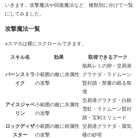
いきます。攻撃魔法や回復魔法など、種類別に分けて一覧
にしてみました。
攻撃魔法一覧
※スマホは横にスクロールできます。
スキル名
効果
取得できるアーク
焔鳥レミの卵・交易港
バーンストラ
小範囲の敵に炎属性
グラナダ・ラドムーン
イク
の攻撃
賢封蹟・禁書の眠る祭
壇
交易港グラナダ・白銀
アイスジャベ
小範囲の敵に氷属性
雪虹・ラドムーン賢封
リン
の攻撃
蹟・宝剣エリュード
ロックディザ
小範囲の敵に樹属性
交易港グラナダ・蜃気
スター
の攻撃
楼の砂塔