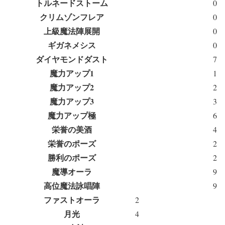
トルネードストーム
0
クリムゾンフレア
0
上級魔法陣展開
0
ギガネメシス
0
ダイヤモンドダスト
7
魔力アップ1
1
魔力アップ2
2
魔力アップ3
3
魔力アップ極
6
栄誉の美酒
4
栄誉のポーズ
2
勝利のポーズ
2
魔導オーラ
9
高位魔法詠唱陣
9
ファストオーラ
2
月光
4