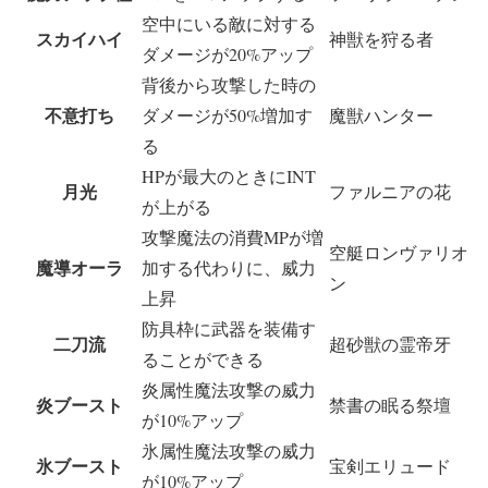
空中にいる敵に対する
スカイハイ
神獣を狩る者
ダメージが20%アップ
背後から攻撃した時の
不意打ち
ダメージが50%増加す
魔獣ハンター
る
HPが最大のときにINT
月光
ファルニアの花
が上がる
攻撃魔法の消費MPが増
空艇ロンヴァリオ
魔導オーラ
加する代わりに、威力
ン
上昇
防具枠に武器を装備す
二刀流
超砂獣の霊帝牙
ることができる
炎属性魔法攻撃の威力
炎ブースト
禁書の眠る祭壇
が10%アップ
氷属性魔法攻撃の威力
氷ブースト
宝剣エリュード
が10%アップ