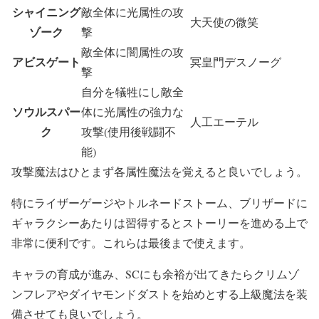
シャイニング
敵全体に光属性の攻
大天使の微笑
ゾーク
撃
敵全体に闇属性の攻
アビスゲート
冥皇門デスノーグ
撃
自分を犠牲にし敵全
ソウルスパー
体に光属性の強力な
人工エーテル
ク
攻撃(使用後戦闘不
能)
攻撃魔法はひとまず各属性魔法を覚えると良いでしょう。
特にライザーゲージやトルネードストーム、ブリザードに
ギャラクシーあたりは習得するとストーリーを進める上で
非常に便利です。これらは最後まで使えます。
キャラの育成が進み、SCにも余裕が出てきたらクリムゾ
ンフレアやダイヤモンドダストを始めとする上級魔法を装
備させても良いでしょう。