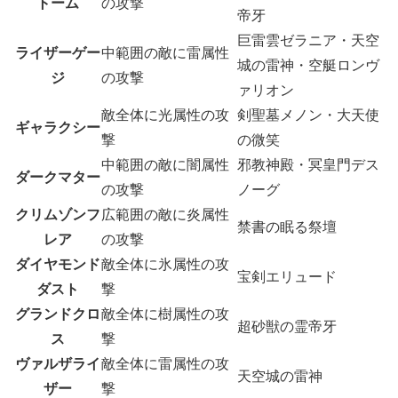
トーム
の攻撃
帝牙
巨雷雲ゼラニア・天空
ライザーゲー
中範囲の敵に雷属性
城の雷神・空艇ロンヴ
ジ
の攻撃
ァリオン
敵全体に光属性の攻
剣聖墓メノン・大天使
ギャラクシー
撃
の微笑
中範囲の敵に闇属性
邪教神殿・冥皇門デス
ダークマター
の攻撃
ノーグ
クリムゾンフ
広範囲の敵に炎属性
禁書の眠る祭壇
レア
の攻撃
ダイヤモンド
敵全体に氷属性の攻
宝剣エリュード
ダスト
撃
グランドクロ
敵全体に樹属性の攻
超砂獣の霊帝牙
ス
撃
ヴァルザライ
敵全体に雷属性の攻
天空城の雷神
ザー
撃