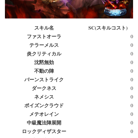
スキル名
SC(スキルコスト)
ファストオーラ
0
テラーメルス
0
炎クリティカル
0
沈黙無効
0
不動の陣
0
バーンストライク
0
ダークネス
0
ネメシス
0
ポイズンクラウド
0
メテオレイン
0
中級魔法陣展開
0
ロックディザスター
0