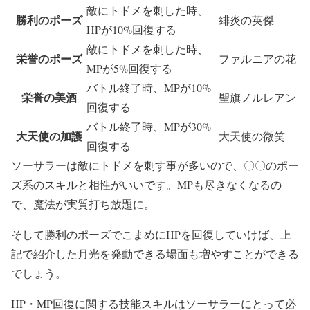
敵にトドメを刺した時、
勝利のポーズ
緋炎の英傑
HPが10%回復する
敵にトドメを刺した時、
栄誉のポーズ
ファルニアの花
MPが5%回復する
バトル終了時、MPが10%
栄誉の美酒
聖旗ノルレアン
回復する
バトル終了時、MPが30%
大天使の加護
大天使の微笑
回復する
ソーサラーは敵にトドメを刺す事が多いので、〇〇のポー
ズ系のスキルと相性がいいです。MPも尽きなくなるの
で、魔法が実質打ち放題に。
そして勝利のポーズでこまめにHPを回復していけば、上
記で紹介した月光を発動できる場面も増やすことができる
でしょう。
HP・MP回復に関する技能スキルはソーサラーにとって必