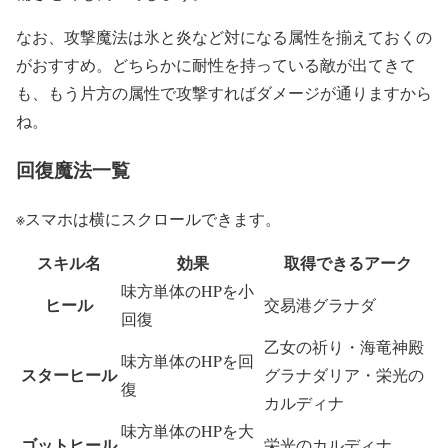
なお、攻撃魔法は氷と炎など対になる属性を揃えておくの
がおすすめ。どちらかに耐性を持っている敵が出てきて
も、もう片方の属性で攻撃すればダメージが通りますから
ね。
回復魔法一覧
※スマホは横にスクロールできます。
スキル名
効果
取得できるアーク
味方単体のHPを小
ヒール
交易港グラナダ
回復
乙女の祈り・海竜神殿
味方単体のHPを回
スターヒール
グラナダリア・栄光の
復
カルディナ
味方単体のHPを大
ゴットヒール
栄光のカルディナ