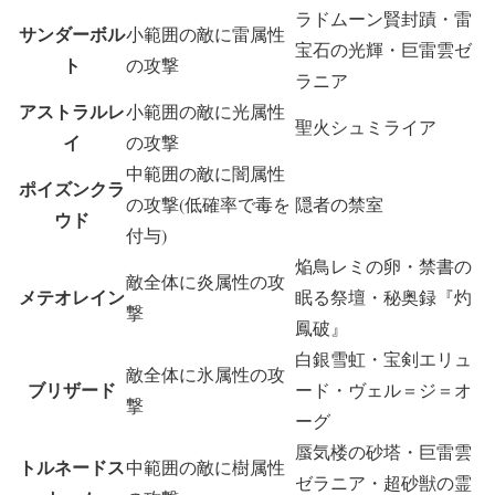
ラドムーン賢封蹟・雷
サンダーボル
小範囲の敵に雷属性
宝石の光輝・巨雷雲ゼ
ト
の攻撃
ラニア
アストラルレ
小範囲の敵に光属性
聖火シュミライア
イ
の攻撃
中範囲の敵に闇属性
ポイズンクラ
の攻撃(低確率で毒を
隠者の禁室
ウド
付与)
焔鳥レミの卵・禁書の
敵全体に炎属性の攻
メテオレイン
眠る祭壇・秘奥録『灼
撃
鳳破』
白銀雪虹・宝剣エリュ
敵全体に氷属性の攻
ブリザード
ード・ヴェル＝ジ＝オ
撃
ーグ
蜃気楼の砂塔・巨雷雲
トルネードス
中範囲の敵に樹属性
ゼラニア・超砂獣の霊