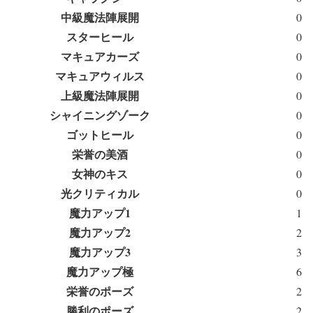
中級魔法陣展開
0
スターヒール
0
マキュアカーズ
0
マキュアウィルス
0
上級魔法陣展開
0
シャイニングゾーク
0
ゴットヒール
0
栄誉の美酒
0
女神のキス
0
光クリティカル
0
魔力アップ1
1
魔力アップ2
2
魔力アップ3
3
魔力アップ極
6
栄誉のポーズ
2
勝利のポーズ
2