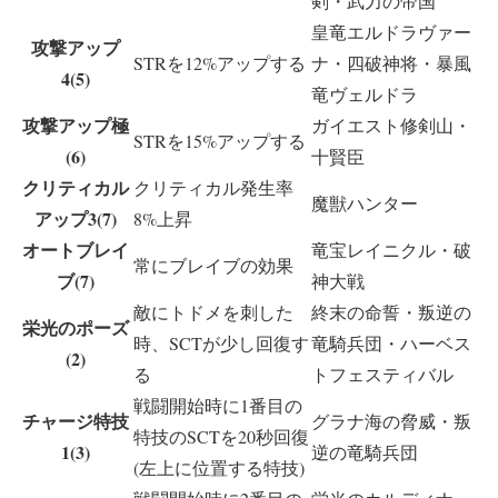
剣・武力の帝国
皇竜エルドラヴァー
攻撃アップ
STRを12%アップする
ナ・四破神将・暴風
4(5)
竜ヴェルドラ
攻撃アップ極
ガイエスト修剣山・
STRを15%アップする
(6)
十賢臣
クリティカル
クリティカル発生率
魔獣ハンター
アップ3(7)
8%上昇
オートブレイ
竜宝レイニクル・破
常にブレイブの効果
ブ(7)
神大戦
敵にトドメを刺した
終末の命誓・叛逆の
栄光のポーズ
時、SCTが少し回復す
竜騎兵団・ハーベス
(2)
る
トフェスティバル
戦闘開始時に1番目の
チャージ特技
グラナ海の脅威・叛
特技のSCTを20秒回復
1(3)
逆の竜騎兵団
(左上に位置する特技)