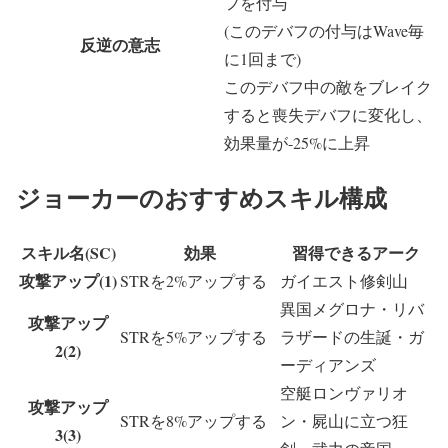
フを付与
(このデバフの付与はWave毎
反逆の意志
に1回まで)
このデバフ中の敵をブレイク
すると喪失デバフに変化し、
効果量が-25%に上昇
ジョーカーのおすすめスキル構成
スキル名(SC)
効果
習得できるアーク
攻撃アップ(1)
STRを2%アップする
ガイエスト修剣山
異国メグロナ・リバ
攻撃アップ
STRを5%アップする
ラザードの生誕・ガ
2(2)
ーディアンズ
空艇ロンヴァリオ
攻撃アップ
STRを8%アップする
ン・屍山に立つ狂
3(3)