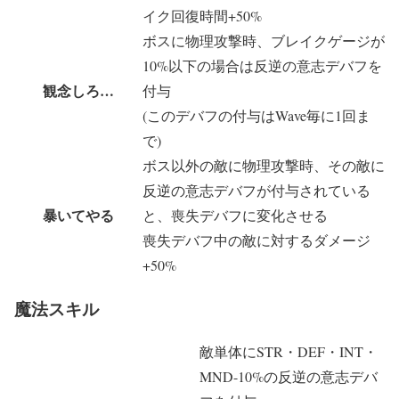
イク回復時間+50%
ボスに物理攻撃時、ブレイクゲージが
10%以下の場合は反逆の意志デバフを
観念しろ…
付与
(このデバフの付与はWave毎に1回ま
で)
ボス以外の敵に物理攻撃時、その敵に
反逆の意志デバフが付与されている
暴いてやる
と、喪失デバフに変化させる
喪失デバフ中の敵に対するダメージ
+50%
魔法スキル
敵単体にSTR・DEF・INT・
MND-10%の反逆の意志デバ