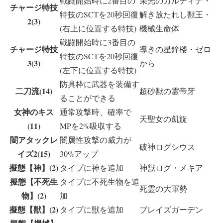
戦闘開始時に2番目の
栄光のカルディナ・
チャージ特技
特技のSCTを20秒回復
解き放たれし獣王・
2(3)
(右上に位置する特技)
機械生命体
戦闘開始時に3番目の
チャージ特技
導きの星鐘楼・ゼロ
特技のSCTを20秒回復
3(3)
から
(左下に位置する特技)
防具枠に武器を装備す
二刀流(14)
超砂獣の霊帝牙
ることができる
女神のキス
通常攻撃時、確率で
天聖女の凱旋
(11)
MPを2%吸収する
闇アタックレ
闇属性攻撃の威力が
破神ログシウス
イズ2(15)
30%アップ
擬態【神】(2)
タイプに神を追加
神獣ログ・メキア
擬態【不死生
タイプに不死生物を追
死霊の大軍勢
物】(2)
加
擬態【獣】(2)
タイプに獣を追加
ブレイズガーデン