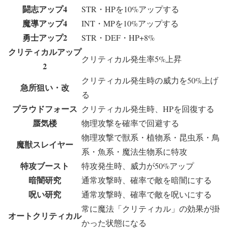
闘志アップ4
STR・HPを10%アップする
魔導アップ4
INT・MPを10%アップする
勇士アップ2
STR・DEF・HP+8%
クリティカルアップ
クリティカル発生率5%上昇
2
クリティカル発生時の威力を50%上げ
急所狙い・改
る
プラウドフォース
クリティカル発生時、HPを回復する
蜃気楼
物理攻撃を確率で回避する
物理攻撃で獣系・植物系・昆虫系・鳥
魔獣スレイヤー
系・魚系・魔法生物系に特攻
特攻ブースト
特攻発生時、威力が50%アップ
暗闇研究
通常攻撃時、確率で敵を暗闇にする
呪い研究
通常攻撃時、確率で敵を呪いにする
常に魔法「クリティカル」の効果が掛
オートクリティカル
かった状態になる