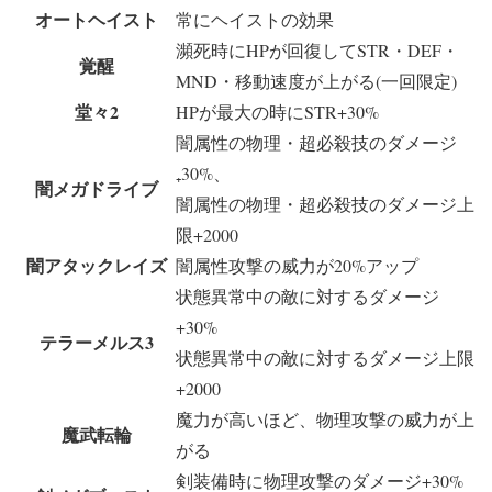
オートヘイスト
常にヘイストの効果
瀕死時にHPが回復してSTR・DEF・
覚醒
MND・移動速度が上がる(一回限定)
堂々2
HPが最大の時にSTR+30%
闇属性の物理・超必殺技のダメージ
₊30%、
闇メガドライブ
闇属性の物理・超必殺技のダメージ上
限+2000
闇アタックレイズ
闇属性攻撃の威力が20%アップ
状態異常中の敵に対するダメージ
+30%
テラーメルス3
状態異常中の敵に対するダメージ上限
+2000
魔力が高いほど、物理攻撃の威力が上
魔武転輪
がる
剣装備時に物理攻撃のダメージ+30%