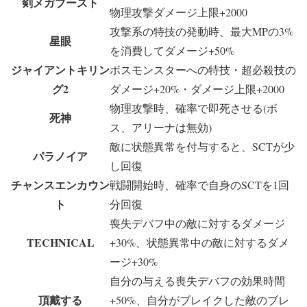
剣メガブースト
物理攻撃ダメージ上限+2000
攻撃系の特技の発動時、最大MPの3%
星眼
を消費してダメージ+50%
ジャイアントキリン
ボスモンスターへの特技・超必殺技の
グ2
ダメージ+20%・ダメージ上限+2000
物理攻撃時、確率で即死させる(ボ
死神
ス、アリーナは無効)
敵に状態異常を付与すると、SCTが少
パラノイア
し回復
チャンスエンカウン
戦闘開始時、確率で自身のSCTを1回
ト
分回復
喪失デバフ中の敵に対するダメージ
TECHNICAL
+30%、状態異常中の敵に対するダメ
ージ+30%
自分の与える喪失デバフの効果時間
頂戴する
+50%、自分がブレイクした敵のブレ