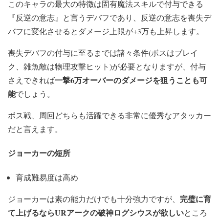
このキャラの最大の特徴は固有魔法スキルで付与できる
『反逆の意志』と言うデバフであり、反逆の意志を喪失デ
バフに変化させるとダメージ上限が+3万も上昇します。
喪失デバフの付与に至るまでは諸々条件(ボスはブレイ
ク、雑魚敵は物理攻撃ヒット)が必要となりますが、付与
一撃6万オーバーのダメージを狙うことも可
さえできれば
能
でしょう。
ボス戦、周回どちらも活躍できる非常に優秀なアタッカー
だと言えます。
ジョーカーの短所
育成難易度は高め
完璧に育
ジョーカーは素の能力だけでも十分強力ですが、
て上げるならURアークの破神ログシウスが欲しい
ところ