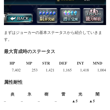
まずはジョーカーの基本ステータスから紹介していきま
す。
最大育成時のステータス
HP
MP
STR
DEF
INT
MND
7,402
253
1,421
1,165
1,418
1,004
属性耐性
炎
氷
樹
雷
光
闇
▲5
▲5
–
–
–
–