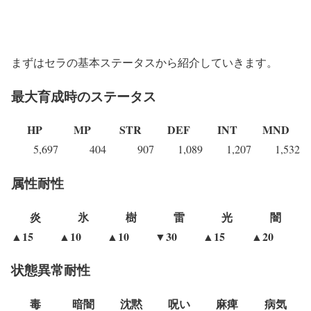
まずはセラの基本ステータスから紹介していきます。
最大育成時のステータス
HP
MP
STR
DEF
INT
MND
5,697
404
907
1,089
1,207
1,532
属性耐性
炎
氷
樹
雷
光
闇
▲15
▲10
▲10
▼30
▲15
▲20
状態異常耐性
毒
暗闇
沈黙
呪い
麻痺
病気