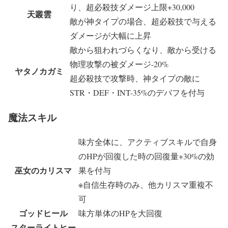
り、超必殺技ダメージ上限+30,000
天叢雲
敵が神タイプの場合、超必殺技で与える
ダメージが大幅に上昇
敵から狙われづらくなり、敵から受ける
物理攻撃の被ダメージ-20%
ヤタノカガミ
超必殺技で攻撃時、神タイプの敵に
STR・DEF・INT-35%のデバフを付与
魔法スキル
味方全体に、アクティブスキルで自身
のHPが回復した時の回復量+30%の効
巫女のカリスマ
果を付与
※自信生存時のみ、他カリスマ重複不
可
ゴッドヒール
味方単体のHPを大回復
スターライトヒー