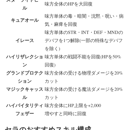
味方全体のHPを大回復
ル
味方単体の毒・暗闇・沈黙・呪い・病
キュアオール
気・麻痺を回復
味方単体のSTR・INT・DEF・MNDの
イレース
デバフを1つ解除(一部の特殊なデバフ
を除く)
ハイリザレクショ
味方単体の戦闘不能を回復(HPを50%
ン
回復)
グランドプロテク
味方全体の受ける物理ダメージを20%
ション
カット
マジックキャッス
味方全体の受ける魔法ダメージを20%
ル
カット
ハイバイタリティ
味方全体にHP上限を+2,000
フェザー
増やすと同時に回復
セラのおすすめスキル構成