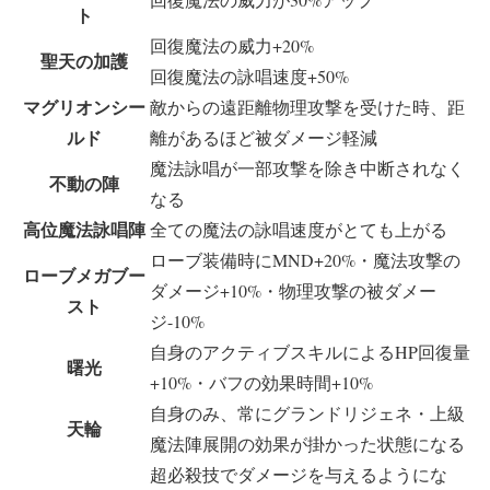
ト
回復魔法の威力+20%
聖天の加護
回復魔法の詠唱速度+50%
マグリオンシー
敵からの遠距離物理攻撃を受けた時、距
ルド
離があるほど被ダメージ軽減
魔法詠唱が一部攻撃を除き中断されなく
不動の陣
なる
高位魔法詠唱陣
全ての魔法の詠唱速度がとても上がる
ローブ装備時にMND+20%・魔法攻撃の
ローブメガブー
ダメージ+10%・物理攻撃の被ダメー
スト
ジ-10%
自身のアクティブスキルによるHP回復量
曙光
+10%・バフの効果時間+10%
自身のみ、常にグランドリジェネ・上級
天輪
魔法陣展開の効果が掛かった状態になる
超必殺技でダメージを与えるようにな