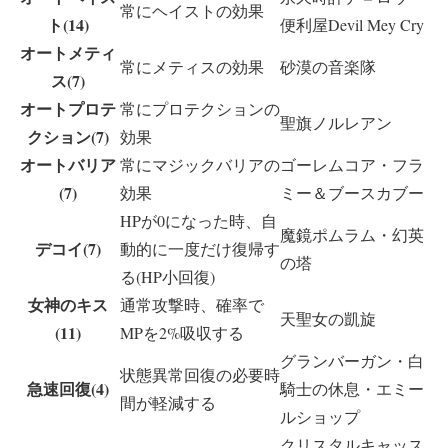
常にヘイストの効果
ト(14)
便利屋Devil Mey Cry
オートメティ
常にメティスの効果
砂漠の音楽隊
ス(7)
オートプロテ
常にプロテクションの
聖旗ノルレアン
クション(7)
効果
オートバリア
常にマジックバリアの
ゴーレムコア・フラ
(7)
効果
ミー＆ブースカブー
HPが0になった時、自
魔鏡ポムラム・幻英
デコイ(7)
動的に一度だけ復帰す
の塔
る(HP小回復)
女神のキス
通常攻撃時、確率で
天聖女の凱旋
(11)
MPを2%吸収する
グランバーガン・白
状態異常回復の必要時
急速回復(4)
騎士の休息・エミー
間が軽減する
ルショップ
クリスタルキャッス