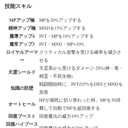
技能スキル
MPアップ極
MPを20%アップする
精神アップ極
MNDを15%アップする
魔導アップ4
INT・MPを10%アップする
魔常アップ3
INT・MND・MP+10%
ロイヤルアーマ
クリティカル攻撃を受ける確率を減少さ
ー
せる
天霊系から受けるダメージ-20%(神・竜・
天霊シールド
精霊・不死生物)
戦闘開始時に、INTの5%をDEFとMNDを
知識の防壁
加算
HPが瀕死に切り替わった時、MPを30消
オートヒール
費して自動でHPを超回復する
回復ブースト
回復魔法の威力10%アップ
回復ハイブース
回復魔法の威力が30%アップ