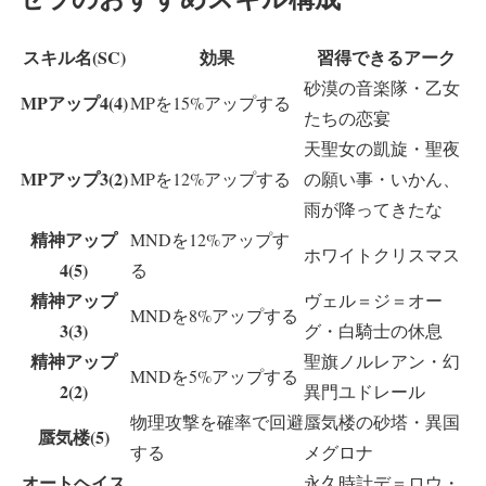
スキル名(SC)
効果
習得できるアーク
砂漠の音楽隊・乙女
MPアップ4(4)
MPを15%アップする
たちの恋宴
天聖女の凱旋・聖夜
MPアップ3(2)
MPを12%アップする
の願い事・いかん、
雨が降ってきたな
精神アップ
MNDを12%アップす
ホワイトクリスマス
4(5)
る
精神アップ
ヴェル＝ジ＝オー
MNDを8%アップする
3(3)
グ・白騎士の休息
精神アップ
聖旗ノルレアン・幻
MNDを5%アップする
2(2)
異門ユドレール
物理攻撃を確率で回避
蜃気楼の砂塔・異国
蜃気楼(5)
する
メグロナ
オートヘイス
永久時計デ＝ロウ・