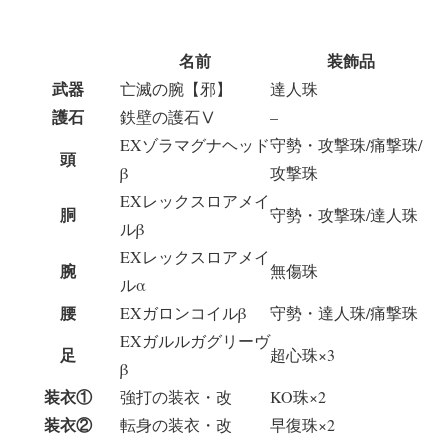
名前
装飾品
武器
亡滅の腕【邪】
達人珠
護石
鉄壁の護石Ⅴ
–
EXゾラマグナヘッド
守勢・攻撃珠/痛撃珠/
頭
β
攻撃珠
EXレックスロアメイ
胴
守勢・攻撃珠/達人珠
ルβ
EXレックスロアメイ
腕
無傷珠
ルα
腰
EXガロンコイルβ
守勢・達人珠/痛撃珠
EXガルルガグリーヴ
足
超心珠×3
β
装衣①
強打の装衣・改
KO珠×2
装衣②
転身の装衣・改
早復珠×2