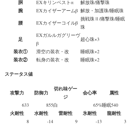
胴
EXキリンベストα
解放珠/痛撃珠
腕
EXカイザーアームβ
解放・加護珠/睡眠珠
挑戦珠Ⅱ/痛撃珠/睡眠
腰
EXカイザーコイルβ
珠
EXガルルガグリーヴ
足
超心珠×3
β
装衣①
滑空の装衣・改
睡眠珠×2
装衣②
転身の装衣・改
睡眠珠×2
ステータス値
切れ味ゲー
攻撃力
防御力
会心率
属性
ジ
633
855
白
65%
睡眠540
火耐性
水耐性
雷耐性
氷耐性
龍耐性
8
-14
9
-13
3