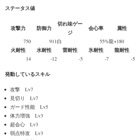
ステータス値
切れ味ゲー
攻撃力
防御力
会心率
属性
ジ
750
911
白
55%
龍+180
火耐性
水耐性
雷耐性
氷耐性
龍耐性
14
-12
-5
-7
-5
発動しているスキル
攻撃 Lv7
見切り Lv7
ガード性能 Lv5
体力増強 Lv3
超会心 Lv3
弱点特攻 Lv3