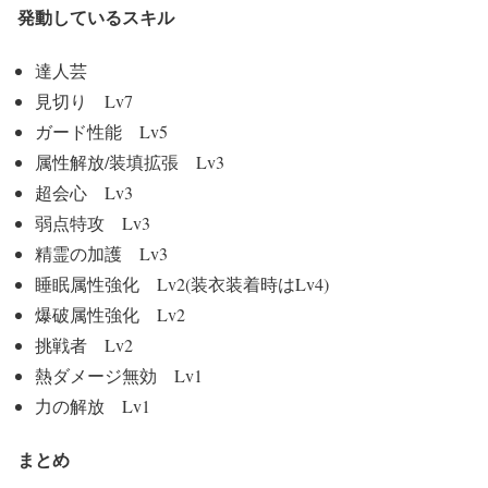
発動しているスキル
達人芸
見切り Lv7
ガード性能 Lv5
属性解放/装填拡張 Lv3
超会心 Lv3
弱点特攻 Lv3
精霊の加護 Lv3
睡眠属性強化 Lv2(装衣装着時はLv4)
爆破属性強化 Lv2
挑戦者 Lv2
熱ダメージ無効 Lv1
力の解放 Lv1
まとめ