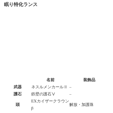
眠り特化ランス
名前
装飾品
武器
ネスルメンカールⅡ
–
護石
鉄壁の護石Ⅴ
–
EXカイザークラウン
頭
解放・加護珠
β