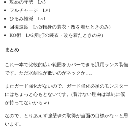
攻めの守勢 Lv3
フルチャージ Lv1
ひるみ軽減 Lv1
回復速度 Lv2(転身の装衣・改を着たときのみ)
KO術 Lv2(強打の装衣・改を着たときのみ)
まとめ
これ一本で比較的広い範囲をカバーできる汎用ランス装備
です。ただ水耐性が低いのがネックか…。
またガード強化がないので、ガード強化必須のモンスター
にはちょっと心もとないです。(着けない理由は単純に僕
が持ってないからｗ)
なので、とりあえず強壁珠の取得が当面の目標かな～と思
います。