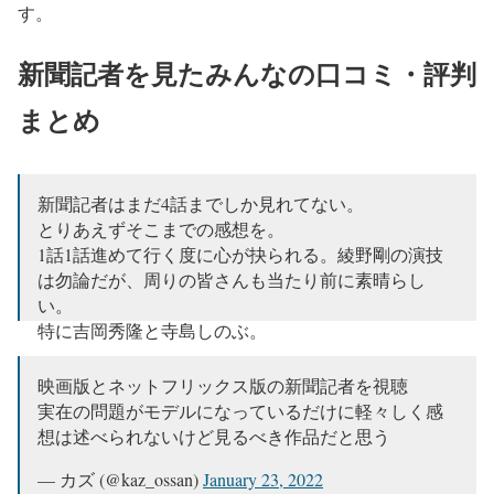
す。
新聞記者を見たみんなの口コミ・評判
まとめ
新聞記者はまだ4話までしか見れてない。
とりあえずそこまでの感想を。
1話1話進めて行く度に心が抉られる。綾野剛の演技
は勿論だが、周りの皆さんも当たり前に素晴らし
い。
特に吉岡秀隆と寺島しのぶ。
演じている役柄が仕方ないのかもしれないけど、寺
島しのぶさんが無音で泣き崩れる所で涙腺崩壊。
映画版とネットフリックス版の新聞記者を視聴
実在の問題がモデルになっているだけに軽々しく感
— 綾野剛子 (@ayanogo0000)
January 24, 2022
想は述べられないけど見るべき作品だと思う
— カズ (@kaz_ossan)
January 23, 2022