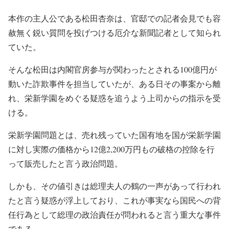
本作の主人公である松田杏奈は、官邸での記者会見でも容
赦無く鋭い質問を投げつける厄介な新聞記者として知られ
ていた。
そんな松田は内閣官房参与が関わったとされる100億円が
動いた詐欺事件を担当していたが、ある日その事案から離
れ、栄新学園をめぐる疑惑を追うよう上司からの指示を受
ける。
栄新学園問題とは、売れ残っていた国有地を国が栄新学園
に対し実際の価格から12億2,200万円もの破格の控除を行
って販売したと言う政治問題。
しかも、その値引きは総理夫人の鶴の一声があって行われ
たと言う疑惑が浮上しており、これが事実なら国民への背
任行為として総理の政治責任が問われると言う重大な事件
である。