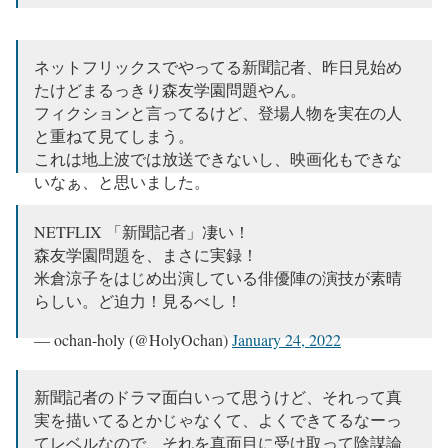
ネットフリックスでやってる新聞記者、昨日見始め
たけどまるっきり森友学園問題やん。
フィクションと言ってるけど、登場人物を実在の人
と重ねて見てしまう。
これは地上波では放送できないし、映画化もできな
いなぁ、と思いました。
— artak (@pullaposkikisu)
January 24, 2022
NETFLIX 「新聞記者」凄い！
森友学園問題を、まさに実録！
米倉涼子をはじめ出演している俳優陣の演技が素晴
らしい。ど迫力！見るべし！
— ochan-holy (@HolyOchan)
January 24, 2022
新聞記者のドラマ面白いって思うけど、それって真
実を描いてるとかじゃなくて、よくできてるなーっ
てレベルなので、それを真面目に受け取って陰謀論