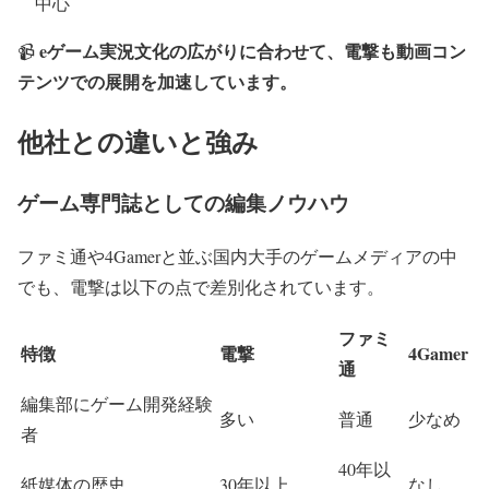
中心
eゲーム実況文化の広がりに合わせて、電撃も動画コン
📹
テンツでの展開を加速しています。
他社との違いと強み
ゲーム専門誌としての編集ノウハウ
ファミ通や4Gamerと並ぶ国内大手のゲームメディアの中
でも、電撃は以下の点で差別化されています。
ファミ
特徴
電撃
4Gamer
通
編集部にゲーム開発経験
多い
普通
少なめ
者
40年以
紙媒体の歴史
30年以上
なし