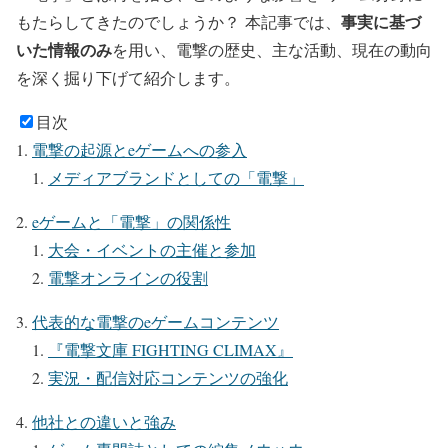
事実に基づ
もたらしてきたのでしょうか？
本記事では、
いた情報のみ
を用い、
電撃の歴史、主な活動、現在の動向
を深く掘り下げて紹介します。
目次
電撃の起源とeゲームへの参入
メディアブランドとしての「電撃」
eゲームと「電撃」の関係性
大会・イベントの主催と参加
電撃オンラインの役割
代表的な電撃のeゲームコンテンツ
『電撃文庫 FIGHTING CLIMAX』
実況・配信対応コンテンツの強化
他社との違いと強み