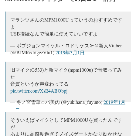
マランツさんのMPM1000Uっていうのおすすめです
よ
USB接続なんで簡単に使えていいですよ
— ボブジョンマイケル・ロドリゲス🎯@新人Vtuber
(@BJMRodrigezVtu1)
2019年3月1日
旧マイク(G533)と新マイク(mpm1000u)で音取ってみ
た
音質というか声変わってる
pic.twitter.com/XsE4ABObpj
— 冬ノ宮雪華⛄バ美肉 (@yukihana_fuyuno)
2019年1月
26日
そういえばマイクとしてMPM1000Uを買ったんです
が
あまりに高感度過ぎてノイズゲートかなり効かせな