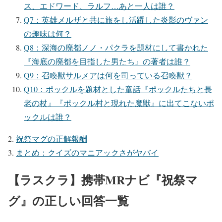
ス、エドワード、ラルフ…あと一人は誰？
Q7：英雄メルザと共に旅をし活躍した炎影のヴァン
の趣味は何？
Q8：深海の廃都ノノ・パクラを題材にして書かれた
『海底の廃都を目指した男たち』の著者は誰？
Q9：召喚獣サルメアは何を司っている召喚獣？
Q10：ポックルを題材とした童話『ポックルたちと長
老の杖』『ポックル村と現れた魔獣』に出てこないポ
ックルは誰？
祝祭マグの正解報酬
まとめ：クイズのマニアックさがヤバイ
【ラスクラ】携帯MRナビ『祝祭マ
グ』の正しい回答一覧