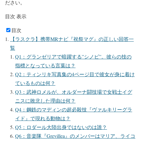
ださい。
目次
表示
目次
【ラスクラ】携帯MRナビ『祝祭マグ』の正しい回答一
覧
Q1：グランゼリアで暗躍する”シノビ”。彼らの技の
指標となっている言葉は？
Q2：ティンリキ写真集の4ページ目で彼女が身に着け
ているものは何？
Q3：武神ロメルが、オルダーナ闘技場で女戦士イグ
ニスに敗北した理由は何？
Q4：鋼鉄のマディンの超必殺技『ヴァルキリーグラ
イド』で現れる動物は？
Q5：ロダール大陸出身ではないのは誰？
Q6：音楽隊『Grevillea』のメンバーはマリア、ライコ