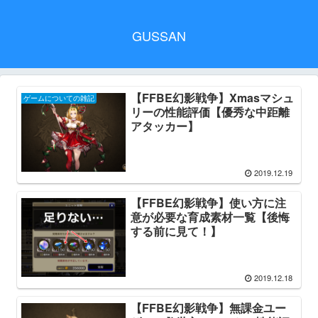
GUSSAN
【FFBE幻影戦争】Xmasマシュ
ゲームについての雑記
リーの性能評価【優秀な中距離
アタッカー】
2019.12.19
【FFBE幻影戦争】使い方に注
意が必要な育成素材一覧【後悔
する前に見て！】
2019.12.18
【FFBE幻影戦争】無課金ユー