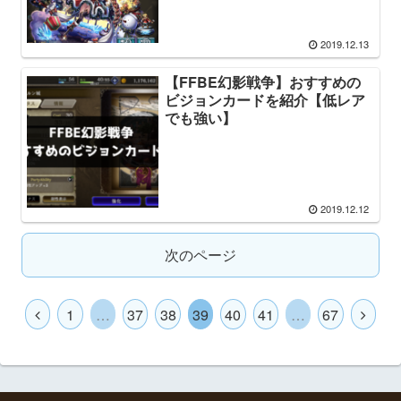
2019.12.13
【FFBE幻影戦争】おすすめの
ビジョンカードを紹介【低レア
でも強い】
2019.12.12
次のページ
1
…
37
38
39
40
41
…
67