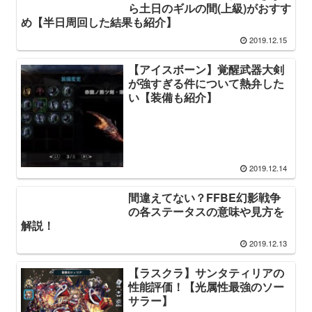
ら土日のギルの間(上級)がおすす
め【半日周回した結果も紹介】
2019.12.15
【アイスボーン】覚醒武器大剣
が強すぎる件について熱弁した
い【装備も紹介】
2019.12.14
間違えてない？FFBE幻影戦争
の各ステータスの意味や見方を
解説！
2019.12.13
【ラスクラ】サンタティリアの
性能評価！【光属性最強のソー
サラー】