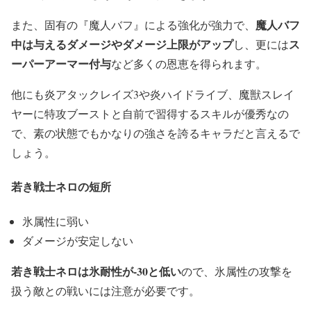
魔人バフ
また、固有の『魔人バフ』による強化が強力で、
中は与えるダメージやダメージ上限がアップ
ス
し、更には
ーパーアーマー付与
など多くの恩恵を得られます。
他にも炎アタックレイズ3や炎ハイドライブ、魔獣スレイ
ヤーに特攻ブーストと自前で習得するスキルが優秀なの
で、素の状態でもかなりの強さを誇るキャラだと言えるで
しょう。
若き戦士ネロの短所
氷属性に弱い
ダメージが安定しない
若き戦士ネロは氷耐性が-30と低い
ので、氷属性の攻撃を
扱う敵との戦いには注意が必要です。