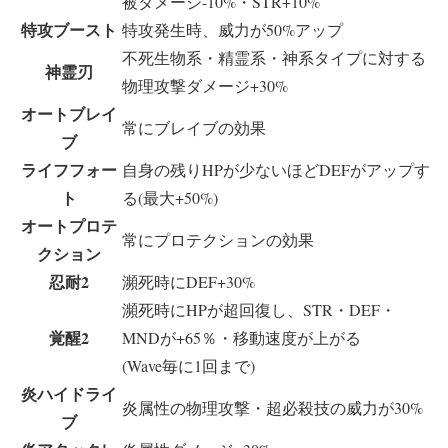
被ダメージ-10%・STR+10%
特攻ブースト
特攻発生時、威力が50%アップ
不死生物系・精霊系・神系タイプに対する
神霊刃
物理攻撃ダメージ+30%
オートブレイ
常にブレイブの効果
ブ
ライフフォー
自身の残りHPが少ないほどDEFがアップす
ト
る(最大+50%)
オートプロテ
常にプロテクションの効果
クション
忍耐2
瀕死時にDEF+30%
瀕死時にHPが超回復し、STR・DEF・
覚醒2
MNDが+65％・移動速度が上がる
(Wave毎に1回まで)
炎ハイドライ
炎属性の物理攻撃・超必殺技の威力が30%
ブ