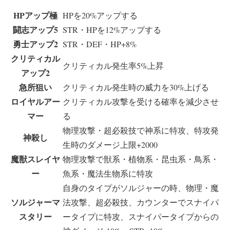
HPアップ極
HPを20%アップする
闘志アップ5
STR・HPを12%アップする
勇士アップ2
STR・DEF・HP+8%
クリティカル
クリティカル発生率5%上昇
アップ2
急所狙い
クリティカル発生時の威力を30%上げる
ロイヤルアー
クリティカル攻撃を受ける確率を減少させ
マー
る
物理攻撃・超必殺技で神系に特攻、特攻発
神殺し
生時のダメージ上限+2000
魔獣スレイヤ
物理攻撃で獣系・植物系・昆虫系・鳥系・
ー
魚系・魔法生物系に特攻
自身のタイプがソルジャーの時、物理・魔
ソルジャーマ
法攻撃、超必殺技、カウンターでスナイパ
スタリー
ータイプに特攻、スナイパータイプからの