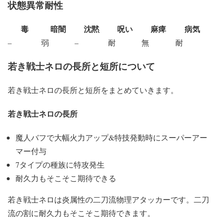
状態異常耐性
毒
暗闇
沈黙
呪い
麻痺
病気
–
弱
–
耐
無
耐
若き戦士ネロの長所と短所について
若き戦士ネロの長所と短所をまとめていきます。
若き戦士ネロの長所
魔人バフで大幅火力アップ&特技発動時にスーパーアー
マー付与
7タイプの種族に特攻発生
耐久力もそこそこ期待できる
若き戦士ネロは炎属性の二刀流物理アタッカーです。二刀
流の割に耐久力もそこそこ期待できます。