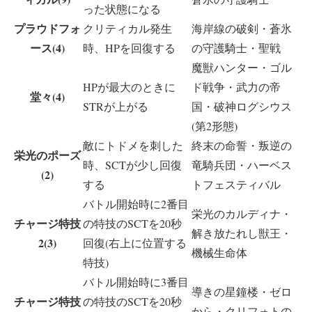
った状態になる
プラウドフォ
クリティカル発生
海岸線の破剣・蒼氷
ース(4)
時、HPを回復する
の守護騎士・聖戦
魔獣ハンター・ゴル
HPが最大のときに
ド戦争・武力の帝
堂々(4)
STRが上がる
国・破神ログシウス
(第2形態)
敵にトドメを刺した
終末の命誓・叛逆の
栄光のポーズ
時、SCTが少し回復
竜騎兵団・ハーベス
(2)
する
トフェスティバル
バトル開始時に2番目
栄光のカルディナ・
チャージ特技
の特技のSCTを20秒
解き放たれし獣王・
2(3)
回復(右上に位置する
機械生命体
特技)
バトル開始時に3番目
導きの星鐘楼・ゼロ
チャージ特技
の特技のSCTを20秒
から・クリフォトの