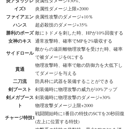
炎アタックレ
炎属性ダメージ+30%、
イズ3
炎属性ダメージ上限+2000
ファイアエン
炎属性攻撃のダメージ+10％
ハンス
超必殺技のダメージ+35%
勝利のポーズ
敵にトドメを刺した時、HPが10%回復する
女神のキス
通常攻撃時、確率でMPを2%吸収する
敵からの遠距離物理攻撃を受けた時、確率
サイドロール
で被ダメージを0にする
物理攻撃時、確率で敵の防御力を大低下し
貫通
てダメージを与える
二刀流
防具枠に武器を装備することができる
剣ブースト
剣装備時に物理攻撃の威力が10%アップ
剣メガブース
剣装備時に物理攻撃のダメージ+30%
ト
物理攻撃ダメージ上限+2000
戦闘開始時に1番目の特技のSCTを20秒回復
チャージ特技1
(左上に位置する特技)