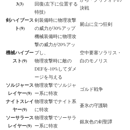
3(3)
回復(左下に位置する
決戦
特技)
剣ハイブース
剣装備時に物理攻撃
屍山に立つ狂剣
ト(9)
の威力が30%アップ
機械装備時に物理攻
撃の威力が20%アッ
機械ハイブー
プし、
空中要塞ソラリス・
スト(9)
物理攻撃時に敵の
白のモノリス
DEFを-10%してダメ
ージを与える
ソルジャース
物理攻撃でソルジャ
ゴルド戦争
レイヤー(9)
ー系に特攻
ナイトスレイ
物理攻撃でナイト系
蒼氷の守護騎
ヤー(9)
に特攻
ソーサラース
物理攻撃でソーサラ
銀灰色の剣聖譚
レイヤー(9)
ー系に特攻