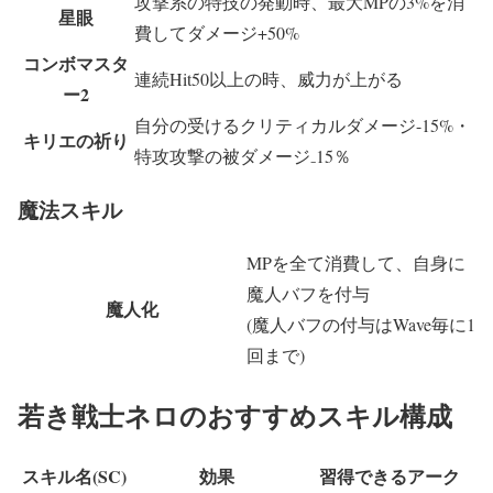
攻撃系の特技の発動時、最大MPの3%を消
星眼
費してダメージ+50%
コンボマスタ
連続Hit50以上の時、威力が上がる
ー2
自分の受けるクリティカルダメージ-15%・
キリエの祈り
特攻攻撃の被ダメージ₋15％
魔法スキル
MPを全て消費して、自身に
魔人バフを付与
魔人化
(魔人バフの付与はWave毎に1
回まで)
若き戦士ネロのおすすめスキル構成
スキル名(SC)
効果
習得できるアーク