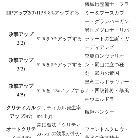
機械鎧整備士・フラ
HPアップ2(3)
HPを8%アップする
ミー＆ブースカブ
ー・グランバーガン
異国メグロナ・リバ
攻撃アップ
STRを5%アップする
ラザードの生誕・ガ
2(2)
ーディアンズ
空艇ロンヴァリオ
攻撃アップ
STRを8%アップする
ン・屍山に立つ狂
3(3)
剣・武力の帝国
皇竜エルドラヴァー
攻撃アップ
STRを12%アップする
ナ・四破神将・暴風
4(5)
竜ヴェルドラ
クリティカル
クリティカル発生率
魔獣ハンター
アップ3(7)
8%上昇
常に魔法「クリティ
オートクリテ
ファントムクロウ・
カル」の効果が掛か
ィカル(9)
蒼氷の守護騎士