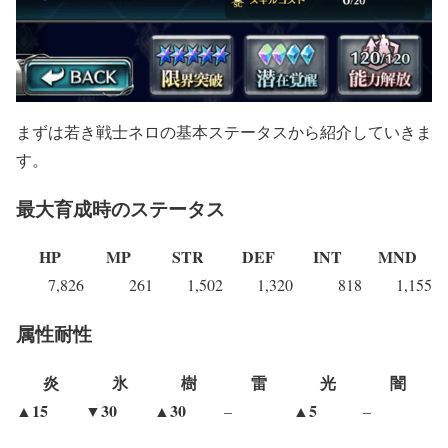
まずは若き戦士ネロの基本ステータスから紹介していきま
す。
最大育成時のステータス
HP
MP
STR
DEF
INT
MND
7,826
261
1,502
1,320
818
1,155
属性耐性
炎
氷
樹
雷
光
闇
▲15
▼30
▲30
▲5
–
–