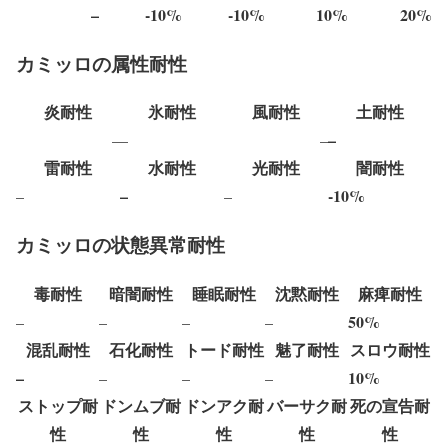
–
-10%
-10%
10%
20%
カミッロの属性耐性
炎耐性
氷耐性
風耐性
土耐性
–
–
–
–
雷耐性
水耐性
光耐性
闇耐性
–
-10%
–
–
カミッロの状態異常耐性
毒耐性
暗闇耐性
睡眠耐性
沈黙耐性
麻痺耐性
50%
–
–
–
–
混乱耐性
石化耐性
トード耐性
魅了耐性
スロウ耐性
–
10%
–
–
–
ストップ耐
ドンムブ耐
ドンアク耐
バーサク耐
死の宣告耐
性
性
性
性
性