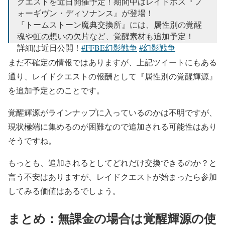
クエストを近日開催予定！期間中はレイドボス『フ
ォーギヴン・ディソナンス』が登場！
『トームストーン魔典交換所』には、属性別の覚醒
魂や虹の想いの欠片など、覚醒素材も追加予定！
詳細は近日公開！
#FFBE幻影戦争
#幻影戦争
pic.twitter.com/3YvyayoBBO
まだ不確定の情報ではありますが、上記ツイートにもある
通り、レイドクエストの報酬として『属性別の覚醒輝源』
— FFBE幻影戦争 公式 (@WOTV_FFBE)
2019年11月
19日
を追加予定とのことです。
覚醒輝源がラインナップに入っているのかは不明ですが、
現状極端に集めるのが困難なので追加される可能性はあり
そうですね。
もっとも、追加されるとしてどれだけ交換できるのか？と
言う不安はありますが、レイドクエストが始まったら参加
してみる価値はあるでしょう。
まとめ：無課金の場合は覚醒輝源の使