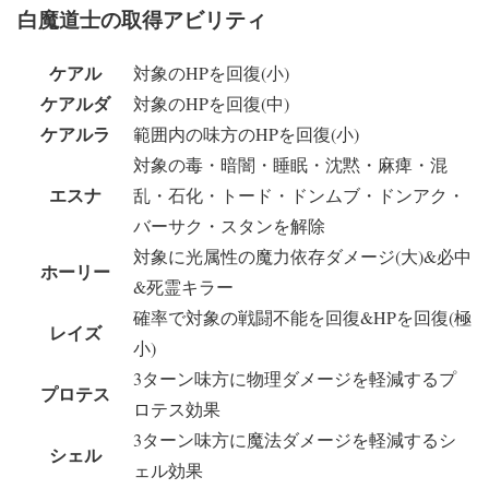
白魔道士の取得アビリティ
ケアル
対象のHPを回復(小)
ケアルダ
対象のHPを回復(中)
ケアルラ
範囲内の味方のHPを回復(小)
対象の毒・暗闇・睡眠・沈黙・麻痺・混
エスナ
乱・石化・トード・ドンムブ・ドンアク・
バーサク・スタンを解除
対象に光属性の魔力依存ダメージ(大)&必中
ホーリー
&死霊キラー
確率で対象の戦闘不能を回復&HPを回復(極
レイズ
小)
3ターン味方に物理ダメージを軽減するプ
プロテス
ロテス効果
3ターン味方に魔法ダメージを軽減するシ
シェル
ェル効果