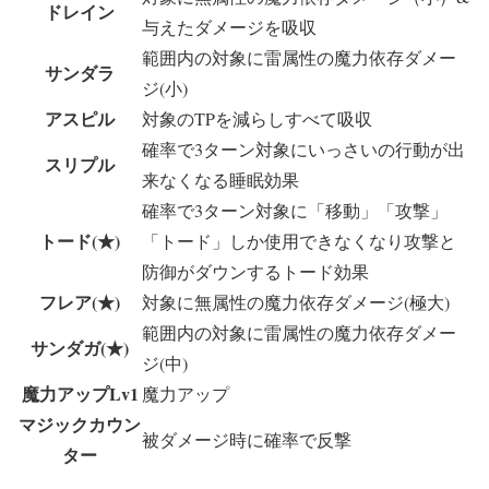
ドレイン
与えたダメージを吸収
範囲内の対象に雷属性の魔力依存ダメー
サンダラ
ジ(小)
アスピル
対象のTPを減らしすべて吸収
確率で3ターン対象にいっさいの行動が出
スリプル
来なくなる睡眠効果
確率で3ターン対象に「移動」「攻撃」
トード(★)
「トード」しか使用できなくなり攻撃と
防御がダウンするトード効果
フレア(★)
対象に無属性の魔力依存ダメージ(極大)
範囲内の対象に雷属性の魔力依存ダメー
サンダガ(★)
ジ(中)
魔力アップLv1
魔力アップ
マジックカウン
被ダメージ時に確率で反撃
ター