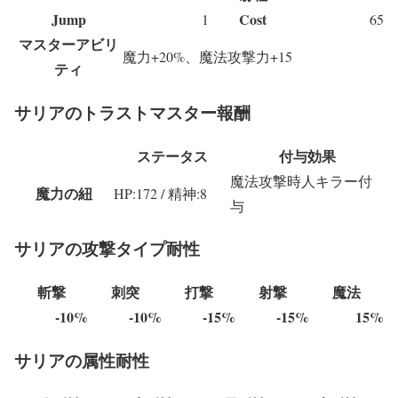
Jump
Cost
1
65
マスターアビリ
魔力+20%、魔法攻撃力+15
ティ
サリアのトラストマスター報酬
ステータス
付与効果
魔法攻撃時人キラー付
魔力の紐
HP:172 / 精神:8
与
サリアの攻撃タイプ耐性
斬撃
刺突
打撃
射撃
魔法
-10%
-10%
-15%
-15%
15%
サリアの属性耐性