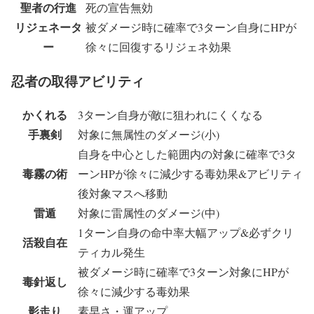
聖者の行進
死の宣告無効
リジェネータ
被ダメージ時に確率で3ターン自身にHPが
ー
徐々に回復するリジェネ効果
忍者の取得アビリティ
かくれる
3ターン自身が敵に狙われにくくなる
手裏剣
対象に無属性のダメージ(小)
自身を中心とした範囲内の対象に確率で3タ
毒霧の術
ーンHPが徐々に減少する毒効果&アビリティ
後対象マスへ移動
雷遁
対象に雷属性のダメージ(中)
1ターン自身の命中率大幅アップ&必ずクリ
活殺自在
ティカル発生
被ダメージ時に確率で3ターン対象にHPが
毒針返し
徐々に減少する毒効果
影走り
素早さ・運アップ