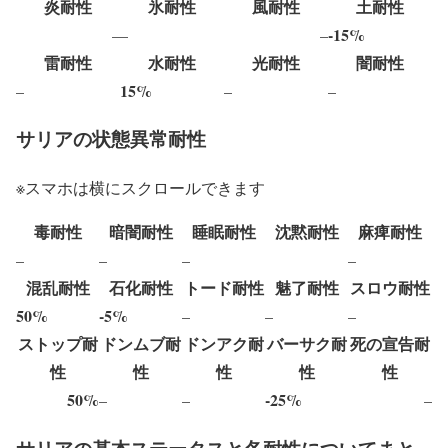
炎耐性
氷耐性
風耐性
土耐性
-15%
–
–
–
雷耐性
水耐性
光耐性
闇耐性
15%
–
–
–
サリアの状態異常耐性
※スマホは横にスクロールできます
毒耐性
暗闇耐性
睡眠耐性
沈黙耐性
麻痺耐性
–
–
–
–
混乱耐性
石化耐性
トード耐性
魅了耐性
スロウ耐性
50%
-5%
–
–
–
ストップ耐
ドンムブ耐
ドンアク耐
バーサク耐
死の宣告耐
性
性
性
性
性
50%
-25%
–
–
–