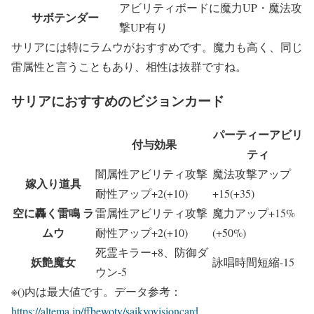
アビリティボードに魔力UP・魔法攻
サボテンダー
撃UP有り
サリアには特にラムウがおすすめです。魔力も高く、同じ
雷属性と言うこともあり、相性は抜群ですね。
サリアにおすすめのビジョンカード
パーティーアビリ
付与効果
ティ
闇属性アビリティ攻撃
魔法攻撃アップ
嫁入り道具
耐性アップ+2(+10)
+15(+35)
空に轟く雷鳴 ラ
雷属性アビリティ攻撃
魔力アップ+15%
ムウ
耐性アップ+2(+10)
(+50%)
死霊キラー+8、防御ダ
妖艶魔女
詠唱時間短縮-15
ウン-5
※()内は最大値です。
データ参考：
https://altema.jp/ffbewotv/saikyovisioncard