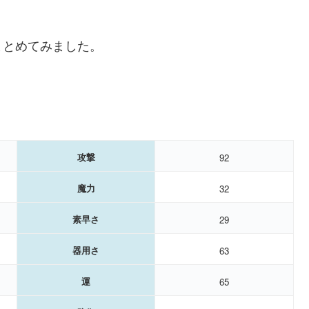
まとめてみました。
攻撃
92
魔力
32
素早さ
29
器用さ
63
運
65