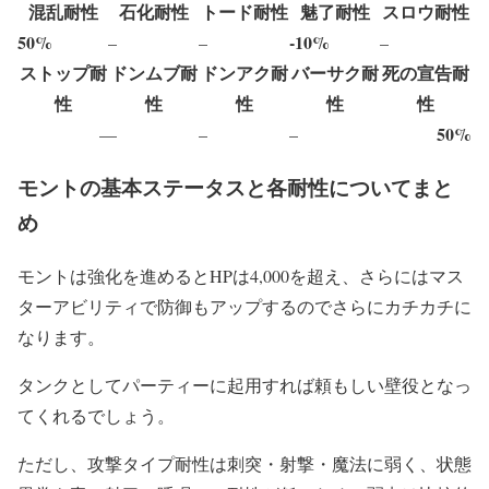
混乱耐性
石化耐性
トード耐性
魅了耐性
スロウ耐性
50%
-10%
–
–
–
ストップ耐
ドンムブ耐
ドンアク耐
バーサク耐
死の宣告耐
性
性
性
性
性
50%
–
–
–
–
モントの基本ステータスと各耐性についてまと
め
モントは強化を進めるとHPは4,000を超え、さらにはマス
ターアビリティで防御もアップするのでさらにカチカチに
なります。
タンクとしてパーティーに起用すれば頼もしい壁役となっ
てくれるでしょう。
ただし、攻撃タイプ耐性は刺突・射撃・魔法に弱く、状態