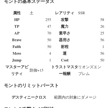
モントの基本ステータス
属性
レアリティ
土
SSR
HP
攻撃
255
58
TP
魔力
47
26
AP
素早さ
70
25
Brave
器用さ
50
56
Faith
射程
50
1
Move
運
4
56
Jump
Cost
1
50
マスターアビ
トラストマスタ
リオンズエン
防御+15
リティ
ー報酬
ブレム
モントのリミットバースト
デスティニークロス
範囲内の対象にダメージ