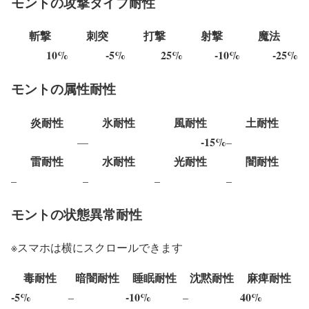
モントの攻撃タイプ耐性
斬撃
刺突
打撃
射撃
魔法
10%
-5%
25%
-10%
-25%
モントの属性耐性
炎耐性
氷耐性
風耐性
土耐性
-15%
–
–
–
雷耐性
水耐性
光耐性
闇耐性
–
–
–
–
モントの状態異常耐性
※スマホは横にスクロールできます
毒耐性
暗闇耐性
睡眠耐性
沈黙耐性
麻痺耐性
-5%
-10%
40%
–
–