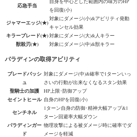
自身を中心とした範囲内の味方のHP
応急手当
を回復(小)
対象にダメージ(小)&アビリティ発動
ジャマーエッジ(★)
キャンセル効果
キラーブレード(★)
対象にダメージ(大)&人キラー
獣殺刃(★)
対象にダメージ(中)&獣キラー
パラディンの取得アビリティ
ブレードバッシ
対象にダメージ(中)&確率で1ターンいっ
ュ
さいの行動が出来なくなるスタン効果
聖騎士の加護
HP上限･防御アップ
セイントヒール
自身のHPを回復(小)
1ターン自身の防御･精神大幅アップ&1
センチネル
ターン回避率大幅ダウン
パラディンガー
物理攻撃による被ダメージ時に確率でダ
ド
メージを軽減